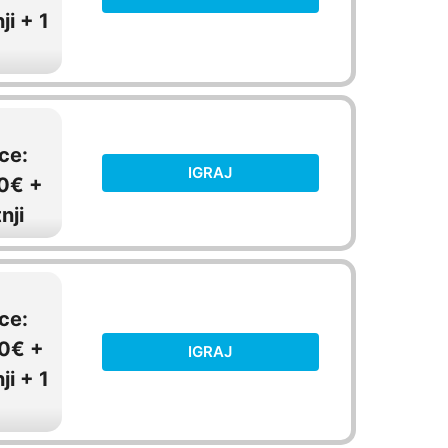
ji + 1
ce:
IGRAJ
0€ +
nji
ce:
0€ +
IGRAJ
ji + 1