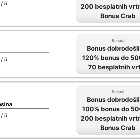
/ 5
200 besplatnih vrtn
Bonus Crab
Bonusi
Bonus dobrodošli
a
120% bonus do 50
/ 5
70 besplatnih vrt
Bonusi
Bonus dobrodošli
asina
100% bonus do 50
/ 5
200 besplatnih vrtn
Bonus Crab