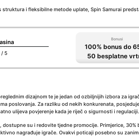
s struktura i fleksibilne metode uplate, Spin Samurai preds
Bonusi
asina
100% bonus do 6
4
/ 5
50 besplatne vrt
reglednim dizajnom te je jedan od ozbiljnijih izbora za igra
etima poslovanja. Za razliku od nekih konkurenata, posjeduj
o ulijeva povjerenje kada je riječ o sigurnosti i regulaciji
, dostupne su i redovite tjedne promocije. Primjerice, 30%
tivno nagrađuje igrače. Ovakvi poticaji posebno su zanimlj