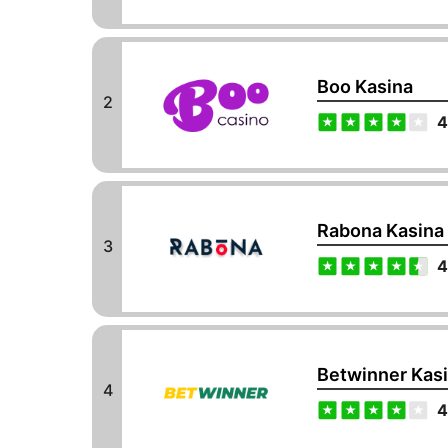
Boo Kasina
2
Rabona Kasina
3
4
Betwinner Kas
4